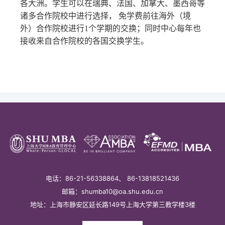
各大洲。学生可以在瑞典、法国、加拿大、墨西哥等
国际讲座&论坛
诸多合作院校中进行选择， 免学费前往海外（境
国际化
外）合作院校进行1个学期的交换；同时中心每年也
接收来自合作院校的各国交换学生。
校友
教务系统
会议室
EN
电话：86-21-56338864、 86-13818521436
邮箱：shumba10@oa.shu.edu.cn
地址：上海市静安区延长路149号上海大学第三教学楼3楼