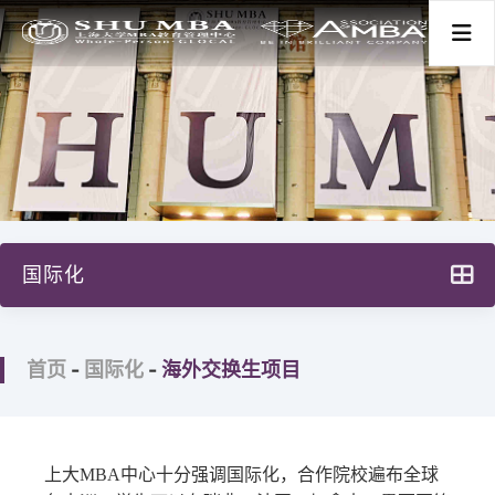
首页
关于我们
国际化
项目分类
上大MBA的国际化
新闻活动
首页
-
国际化
-
海外交换生项目
海外持续进修学位
海外交换生项目
师资学术
联盟高校海外访学
上大MBA中心十分强调国际化，合作院校遍布全球
学生发展