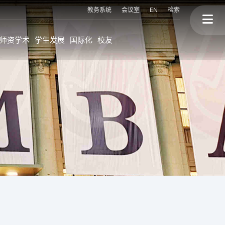
教务系统
会议室
EN
检索
师资学术
学生发展
国际化
校友
上大MBA的国际化
校友故事
程
海外持续进修学位
终身学习
海外交换生项目
校友会与校友活动
联盟高校海外访学
校友背景
国际讲座&论坛
三个捐赠
划