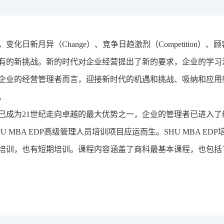
校内全职师资
个人发展与职业
全面发展大讲堂
案例库建设
知智融合大讲堂
学术简报
，变化日新月异（
Change
）、竞争日趋激烈（
Competition
）、顾
有的新挑战。新的时代对企业经营提出了新的要求，企业的学习
企业的经营管理者而言，迎接新时代的机遇和挑战、吸纳和应用
。
已成为
21
世纪走向卓越的最大优势之一，企业的管理者已进入了
U MBA EDP
高级管理人员培训项目应运而生。
SHU MBA EDP
培训，也有短期培训。课程内容涵盖了商科最基本课程，也包括