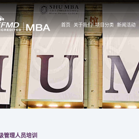
首页
关于我们
项目分类
新闻活动
新闻
SHU MBA 师资情况一
学生故事与感言
览
公告
学生全面发展旅
GL师资
活动
学生背景
校内全职师资
新闻
个人发展
企业实战专家
特约前沿师资
职业发展
校外企业导师
GC&GI师资
职业发展导师计
企业实战专家
职业调查
特约前沿师资
级管理人员培训