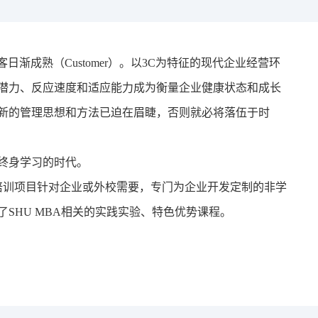
论坛
客日渐成熟（
Customer
）。以
3C
为特征的现代企业经营环
潜力、反应速度和适应能力成为衡量企业健康状态和成长
新的管理思想和方法已迫在眉睫，否则就必将落伍于时
终身学习的时代。
培训项目针对企业或外校需要，专门为企业开发定制的非学
了
SHU MBA
相关的实践实验、特色优势课程。