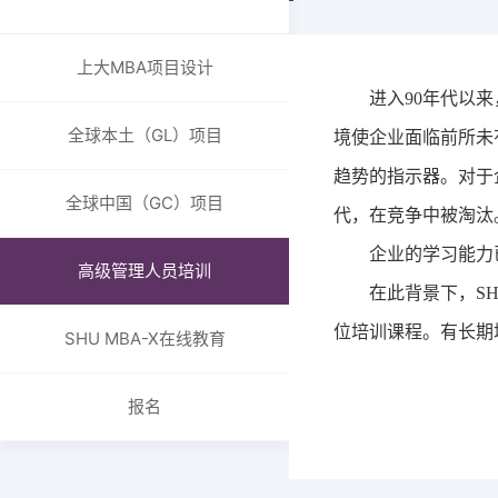
SHU MBA-X在线教育
组织架构
报名
委员会
上大MBA项目设计
申请与录取
进入
90
年代以来
成绩与奖状
学费和奖学金
国际成绩
全球本土（GL）项目
境使企业面临前所未
常见问题
国内成绩
招生简章
趋势的指示器。对于
卓越教学奖项
全球中国（GC）项目
代，在竞争中被淘汰
ECO合作伙伴
企业的学习能力
上大MBA校企合作
高级管理人员培训
在此背景下，
SH
全球合作院校
位培训课程。有长期
全球合作组织与商业
SHU MBA-X在线教育
职能办公室介绍
招生与品牌办
报名
国际与企业关系/校友合
作与发展办
学生事务与支持办