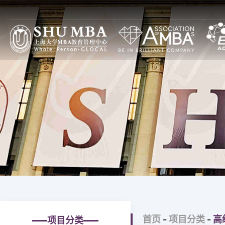
项目特色
上大MBA项目设计
焦点
上大MBA一览
全球本土（GL）项目
通知
上大MBA模式
全日制
论坛
SHUMBA教与学
非全日制
图片
主任寄语
全球中国（GC）项目
大事记
全日制
上大MBA新十年
非全日制
上大MBA第一个十年
高级管理人员培训
首页
-
项目分类
-
高
项目分类
治理构架