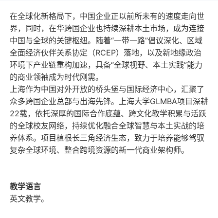
SHU MBA-X在线教育
在全球化新格局下，中国企业正以前所未有的速度走向世
国际化
界，同时，在华跨国企业也持续深耕本土市场，成为连接
报名
中国与全球的关键枢纽。随着“一带一路”倡议深化、区域
全面经济伙伴关系协定（
RCEP
）落地，以及新地缘政治
校友
环境下产业链重构加速，具备“全球视野、本土实践”能力
的商业领袖成为时代刚需。
教务系统
会议室
EN
上海作为中国对外开放的桥头堡与国际经济中心，汇聚了
众多跨国企业总部与出海先锋。上海大学
GLMBA
项目深耕
22
载，依托深厚的国际合作底蕴、跨文化教学积累与活跃
的全球校友网络，持续优化融合全球智慧与本土实战的培
养体系。项目植根长三角经济生态，致力于培养能够驾驭
复杂全球环境、整合跨境资源的新一代商业架构师。
教学语言
英文教学。