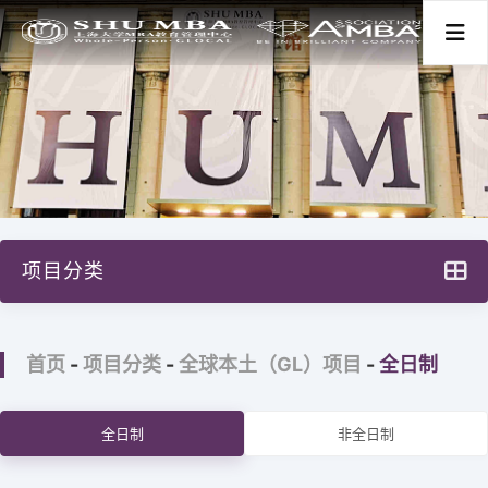
首页
关于我们
项目分类
项目分类
上大MBA项目设计
新闻活动
首页
-
项目分类
-
全球本土（GL）项目
-
全日制
全球本土（GL）项目
全球中国（GC）项目
师资学术
全日制
非全日制
高级管理人员培训
学生发展