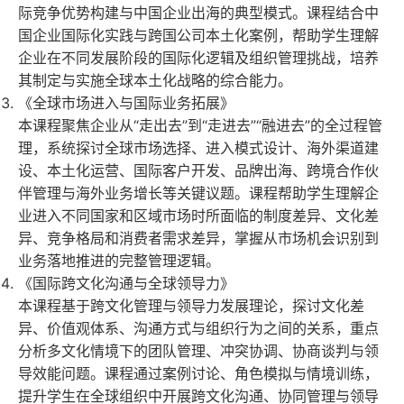
际竞争优势构建与中国企业出海的典型模式。课程结合中
国企业国际化实践与跨国公司本土化案例，帮助学生理解
企业在不同发展阶段的国际化逻辑及组织管理挑战，培养
其制定与实施全球本土化战略的综合能力。
《全球市场进入与国际业务拓展》
本课程聚焦企业从
“
走出去
”
到
“
走进去
”“
融进去
”
的全过程管
理，系统探讨全球市场选择、进入模式设计、海外渠道建
设、本土化运营、国际客户开发、品牌出海、跨境合作伙
伴管理与海外业务增长等关键议题。课程帮助学生理解企
业进入不同国家和区域市场时所面临的制度差异、文化差
异、竞争格局和消费者需求差异，掌握从市场机会识别到
业务落地推进的完整管理逻辑。
《国际跨文化沟通与全球领导力》
本课程基于跨文化管理与领导力发展理论，探讨文化差
异、价值观体系、沟通方式与组织行为之间的关系，重点
分析多文化情境下的团队管理、冲突协调、协商谈判与领
导效能问题。课程通过案例讨论、角色模拟与情境训练，
提升学生在全球组织中开展跨文化沟通、协同管理与领导