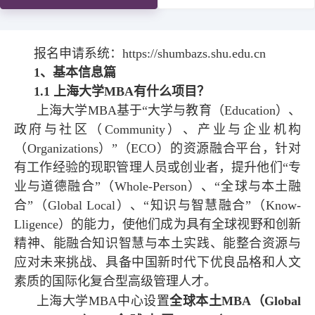
SHU MBA-X在线教育
国际化
报名
报名申请系统：https://shumbazs.shu.edu.cn
1、基本信息篇
校友
1.1 上海大学MBA有什么项目？
上海大学MBA基于“大学与教育（Education）、
教务系统
会议室
EN
政府与社区（Community）、产业与企业机构
（Organizations）”（ECO）的资源融合平台，针对
有工作经验的现职管理人员或创业者，提升他们“专
业与道德融合”（Whole-Person）、“全球与本土融
合”（Global Local）、“知识与智慧融合”（Know-
Lligence）的能力，使他们成为具有全球视野和创新
精神、能融合知识智慧与本土实践、能整合资源与
应对未来挑战、具备中国新时代下优良品格和人文
素质的国际化复合型高级管理人才。
上海大学MBA中心设置
全球本土MBA（Global