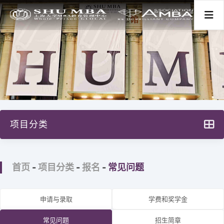
首页
关于我们
项目分类
项目分类
上大MBA项目设计
新闻活动
首页
-
项目分类
-
报名
-
常见问题
全球本土（GL）项目
全球中国（GC）项目
师资学术
申请与录取
学费和奖学金
高级管理人员培训
常见问题
招生简章
学生发展