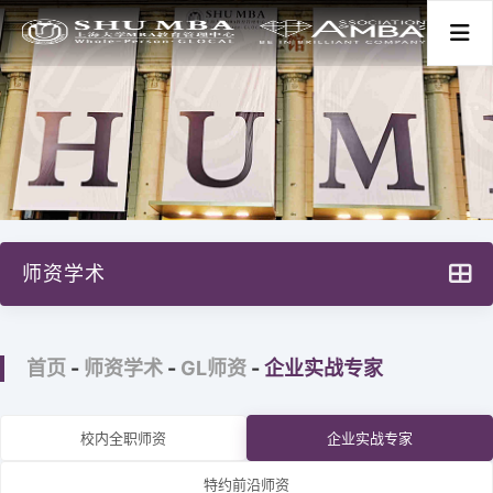
首页
关于我们
师资学术
项目分类
SHU MBA 师资情况一览
新闻活动
首页
-
师资学术
-
GL师资
-
企业实战专家
GL师资
GC&GI师资
师资学术
校内全职师资
企业实战专家
案例库建设
特约前沿师资
学生发展