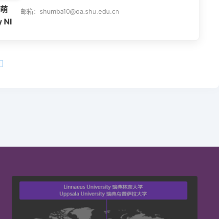
萌
邮箱：shumba10@oa.shu.edu.cn
 NI
页