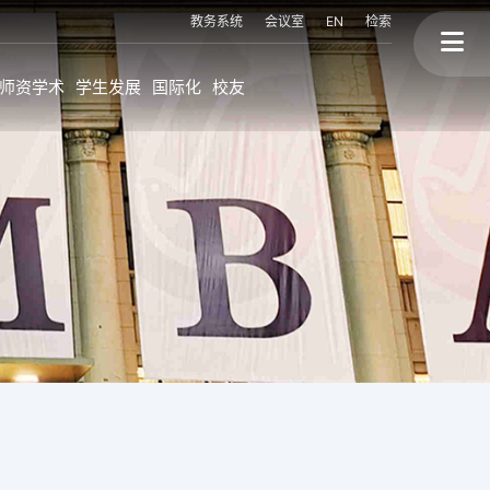
教务系统
会议室
EN
检索
师资学术
学生发展
国际化
校友
上大MBA的国际化
校友故事
程
海外持续进修学位
终身学习
海外交换生项目
校友会与校友活动
联盟高校海外访学
校友背景
国际讲座&论坛
三个捐赠
划