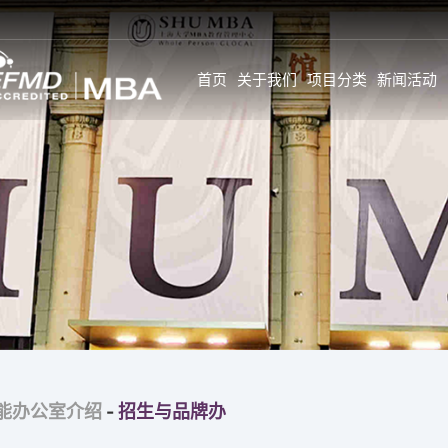
首页
关于我们
项目分类
新闻活动
新闻
SHU MBA 师资情况一
学生故事与感言
览
公告
学生全面发展旅
GL师资
活动
学生背景
校内全职师资
新闻
个人发展
企业实战专家
特约前沿师资
职业发展
校外企业导师
GC&GI师资
职业发展导师计
企业实战专家
能办公室介绍
-
招生与品牌办
职业调查
特约前沿师资