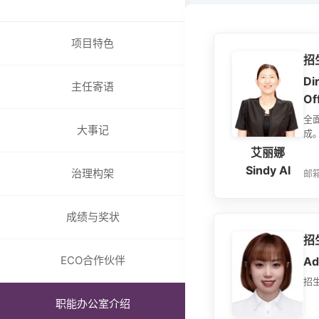
SHU MBA-X在线教育
组织架构
报名
委员会
项目特色
申请与录取
招
成绩与奖状
学费和奖学金
Di
国际成绩
主任寄语
常见问题
Of
国内成绩
招生简章
全
卓越教学奖项
大事记
成
ECO合作伙伴
艾丽娜
Sindy AI
上大MBA校企合作
治理构架
邮箱
全球合作院校
全球合作组织与商业
成绩与奖状
职能办公室介绍
招
招生与品牌办
ECO合作伙伴
Ad
国际与企业关系/校友合
招
作与发展办
职能办公室介绍
学生事务与支持办