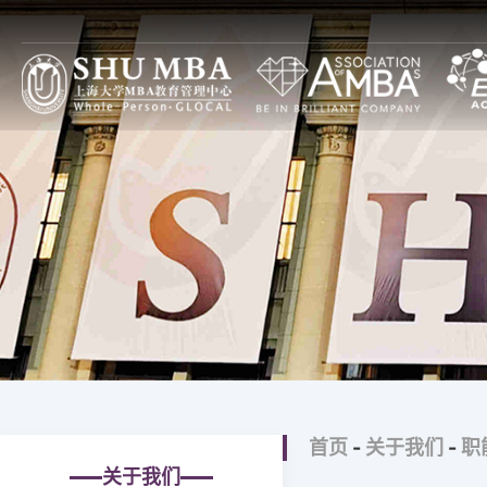
项目特色
上大MBA项目设计
焦点
上大MBA一览
全球本土（GL）项目
通知
上大MBA模式
全日制
论坛
SHUMBA教与学
非全日制
图片
主任寄语
全球中国（GC）项目
大事记
全日制
上大MBA新十年
非全日制
首页
-
关于我们
-
职
上大MBA第一个十年
高级管理人员培训
关于我们
治理构架