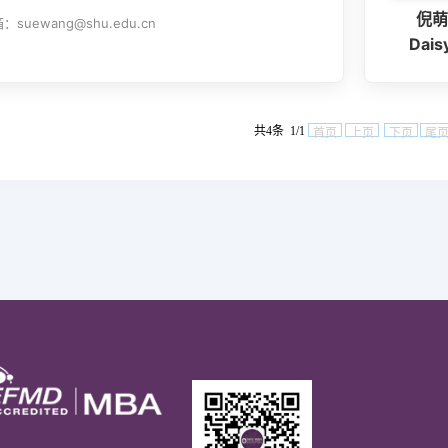
倪萌
：suewang@shu.edu.cn
Daisy
共4条 1/1
首页
上页
下页
尾