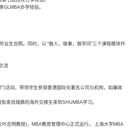
享
GLMBA
办学经验。
毕业生合照。同时，以
“
做人，
做事，做学问
”
三个课程模块作
交流
T”)
活动，带领学生参观香港
国际化著名公司与机构，如廉政
首批来自瑞典的海外交换生来到
SHUMBA
学习。
长叶志明教授
)
，
MBA
教育管理中
心正式运行。
上海大学
MBA