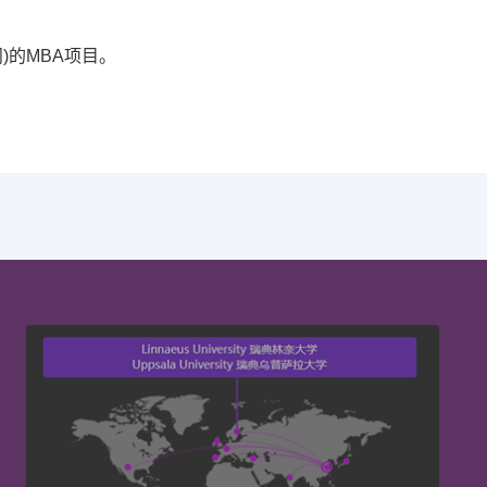
问
)
的
MBA
项目。