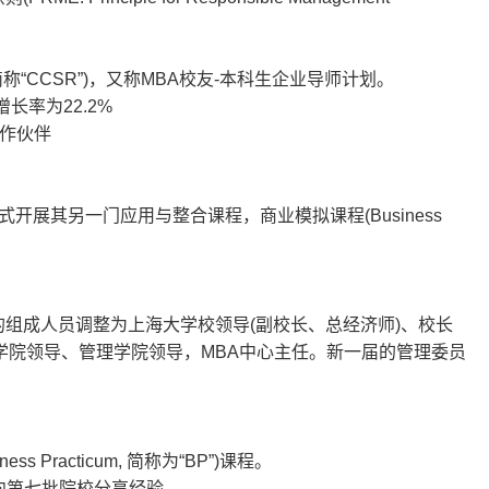
简称
“CCSR”)
，又称
MBA
校
友
-
本科生企业导师计划。
增长率为
22.2%
作伙伴
式开展其另一门应用与整合课
程，商业模拟课程
(Business
的组成人员调整为上海大学校领导
(
副校长、总经济师
)
、校长
学院
领导、管理学院领导，
MBA
中心主任。新一届的管理委员
iness Practicum,
简称为
“BP”)
课程。
向第七批院校分享经验。