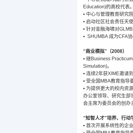
Education)
的高校代表
▪
中心与管理教育研究
▪
启动社区社会责任天
▪
针对金融海啸对
GLMB
▪ SHUMBA
成为
CFA
协
“
商业模拟
”
（
2008
）
▪
继
Business Practicum
Simulation)
。
▪
连续
2
年获
XIME
邀请
▪
受全国
MBA
教育指导
▪
为提供更大的校内资
办公室领导、研究生部
会主席为委员会的创办
“
知智人才
”
培养、行动
▪
首次开展系统性的企
▪
受全国
MBA
教育指导