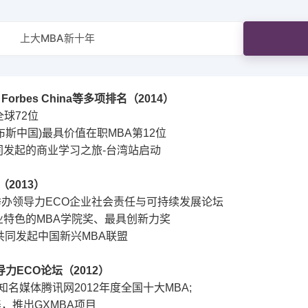
校内全职师资
个人发展与职业
全面发展大讲堂
案例库建设
上大MBA新十年
知智融合大讲堂
学术简报
、
Forbes China
等多项排名（
2014
）
全球
72
位
布斯中国
)
最具价值在职
MBA
第
12
位
同发起的商业学习之旅
-
台湾站启动
（
2013
）
举办领导力
ECO
企业社会责任与可持续发展论坛
业特色的
MBA
学院奖、最具创新力奖
共同发起中国新兴
MBA
联盟
导力
ECO
论坛（
2012
）
知名媒体腾讯网
2012
年度全国十大
MBA;
养，推出
GXMBA
项目