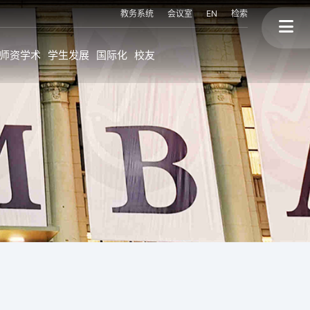
教务系统
会议室
EN
检索
师资学术
学生发展
国际化
校友
上大MBA的国际化
校友故事
程
海外持续进修学位
终身学习
海外交换生项目
校友会与校友活动
联盟高校海外访学
校友背景
国际讲座&论坛
三个捐赠
划