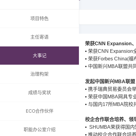
SHU MBA-X在线教育
组织架构
报名
委员会
项目特色
申请与录取
成绩与奖状
学费和奖学金
国际成绩
主任寄语
常见问题
荣获
CNN Expansion
国内成绩
招生简章
▪
荣获
CNN Expansion
卓越教学奖项
大事记
▪
荣获
Forbes China(
福
ECO合作伙伴
▪
中国新兴
MBA
联盟共
上大MBA校企合作
治理构架
发起中国新兴
MBA
联盟
全球合作院校
▪
携手瑞典贸易委员会
全球合作组织与商业
成绩与奖状
▪
荣获中国
MBA
网具专
职能办公室介绍
▪
与国内
17
所
MBA
院校
招生与品牌办
ECO合作伙伴
国际与企业关系/校友合
校企合作联合培养、领
作与发展办
▪ SHUMBA
荣获得国内
职能办公室介绍
学生事务与支持办
▪
推动校企合作联合培