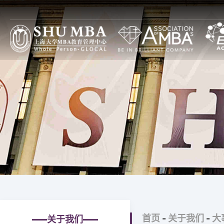
项目特色
上大MBA项目设计
焦点
上大MBA一览
全球本土（GL）项目
通知
上大MBA模式
全日制
论坛
SHUMBA教与学
非全日制
图片
主任寄语
全球中国（GC）项目
大事记
全日制
上大MBA新十年
非全日制
上大MBA第一个十年
高级管理人员培训
首页
-
关于我们
-
大
关于我们
治理构架