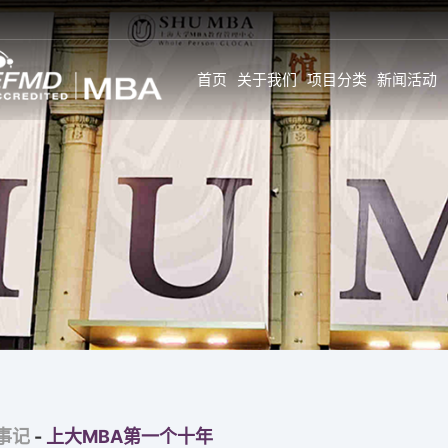
首页
关于我们
项目分类
新闻活动
新闻
SHU MBA 师资情况一
学生故事与感言
览
公告
学生全面发展旅
GL师资
活动
学生背景
校内全职师资
新闻
个人发展
企业实战专家
特约前沿师资
职业发展
校外企业导师
GC&GI师资
职业发展导师计
企业实战专家
职业调查
特约前沿师资
事记
-
上大MBA第一个十年