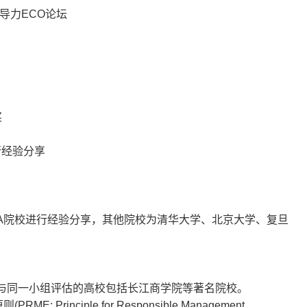
导力
ECO
论坛
奖
行经验分享
A
院校进行经验分享，其他院校为
清华大学、北京大学、复旦
与同一小组评估的高校包括长江商
学院等著名院校。
原则
(PRME: Principle for
Responsible Management