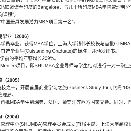
XIME
邀请至印度的
Bangalore
，与几十所印度
MBA
学院管理者分
向课程
”
。
“
中国最具发展潜力
MBA
项目第一名
”
。
期毕业（
2006
）
A
学员毕业，获得
MBA
学位，上海大学钱伟长校长与首批
GLMBA
A
首选毕业生
(Outstanding Graduate)
的标准，并颁发证书。
学前的平均年薪增长
209%
。
Mentee
项目，即
SHUMBA
企业导师与学生结对进行一对一职业
换（
2005
）
院校之一，开展首届商业学习之旅
(Business Study Tour,
简称
“BS
管理局。
，首批
MBA
学生到瑞典、法国、葡萄牙等西方国家交换。同时，
l
（
2004
）
育管理中心
(SHUMBA)
管理委员会成立
(
首届主席：上海大学副校