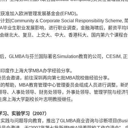
。
院获准加入欧洲管理发展基金会
(EFMD)
。
使计划
(Community & Corporate Social Responsibility Scheme,
A
毕业生职业发展影响，进行职业调查，金融海啸后，薪资平均
会继北大、复旦、上交大、中大、香港科大、国内第六个课程合
后，
GLMBA
与芬兰国际著名
Simulation
教育的公司，
CESIM,
正
到印度作上海大学
MBA
办学经验分享。
委员会邀请，前往深圳再向第七批
MBA
院校做经验分享。
源的帮助，
MBA
教育管理中心管理委员会组成人员进行调整，新
领导、人事处领导、财务处领导，外事处领导、管理学院与经济
主席上海大学副校长叶志明教授继任。
学习、实验学习（
2007
）
业实践与问题导向教育，推出了
GLMBA
商业咨询与诊断项目
(Bus
委员会邀请，于
“2007
年第七批新增
MBA
培养院校工作交流会
”
，