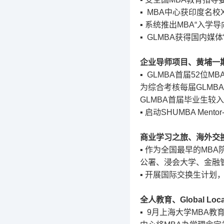
▪ MBA
中心获印度名校
▪
系统推出
MBA“
入学导
▪ GLMBA
获得国内媒体
企业导师项目、黄埔一
▪ GLMBA
首届
52
位
MB
为综合考核每届
GLMB
GLMBA
首届毕业生较入
▪
启动
SHUMBA Mentor-
商业学习之旅、海外交
▪
作为全国最早的
MBA
公署、浸会大学、金融
▪
开展国际交换生计划
全人教育、
Global Loca
▪ 9
月上海大学
MBA
教