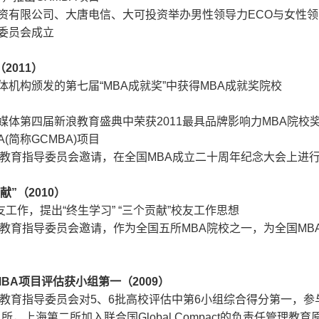
资有限公司、大唐电信、大可投资举办男性领导力
ECO
与女性领
委员会成立
（
2011
）
体机构颁发的第七届
“MBA
成就奖
”
中获得
MBA
成就奖院校
媒体第四届新浪教育盛典中荣获
2011
最具品牌影响力
MBA
院校
A(
简称
GCMBA)
项目
教育指导委员会邀请，在全国
MBA
成立二十周年纪念大会上进
献
”
（
2010
）
友工作，提出
“
终生学习
” “
三个贡献
”
校友工作思想
教育指导委员会邀请，作为全国五所
MBA
院校之一，为全国
MB
MBA
项目评估获小组第一（
2009
）
教育指导委员会对
5
、
6
批高校评估中第
6
小组综合得分第一，参
五所，上海第二所加入联合国
Global Compact
的负责任管理教育