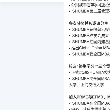
▪
分别携手百事
(
中国
)
投
学术与研究发展办
▪ SHUMBA
第二届管理
综合办
多次获奖并被邀请分享
▪ SHUMBA
获得著名媒
▪ SHUMBA
校友会成立
▪ SHUMBA
在国内知名
▪
推出
Global China MB
▪ SHUMBA
受全国
MBA
校友
“
终生学习
”“
三个贡
▪
正式启动
SHUMBA
校
▪ SHUMBA
受全国
MBA
大学、上海交通大学
加入
PRME
与
EFMD
、
▪ SHUMBA
在全国
MBA
▪
中心正式成为国内第