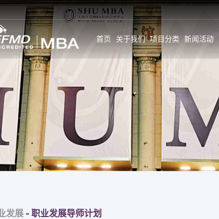
首页
关于我们
项目分类
新闻活动
新闻
SHU MBA 师资情况一
学生故事与感言
览
公告
学生全面发展旅
GL师资
活动
学生背景
校内全职师资
新闻
个人发展
企业实战专家
特约前沿师资
职业发展
校外企业导师
GC&GI师资
职业发展导师计
企业实战专家
职业调查
特约前沿师资
业发展
-
职业发展导师计划