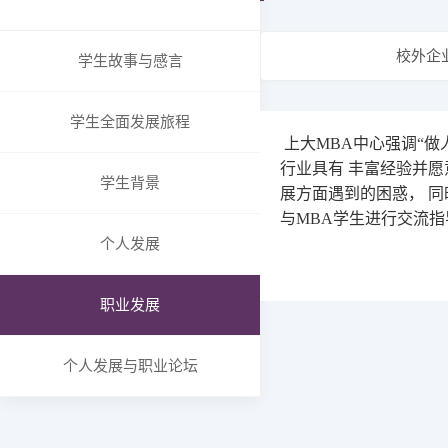
SHU MBA-X在线教育
组织架构
报名
校外企
委员会
学生故事与感言
申请与录取
成绩与奖状
学费和奖学金
国际成绩
学生全面发展旅程
常见问题
上大MBA中心强调“做人、
国内成绩
招生简章
行业具有 丰富经验并
卓越教学奖项
学生背景
展方面遇到的困惑， 同
ECO合作伙伴
与MBA学生进行交流指
上大MBA校企合作
个人发展
全球合作院校
全球合作组织与商业
职业发展
职能办公室介绍
招生与品牌办
个人发展与职业论坛
国际与企业关系/校友合
作与发展办
学生事务与支持办