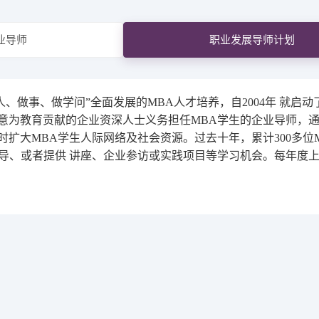
校内全职师资
个人发展与职业
全面发展大讲堂
案例库建设
业导师
职业发展导师计划
知智融合大讲堂
学术简报
做事、做学问”全面发展的MBA人才培养，自2004年 就启动了“企业导
愿意为教育贡献的企业资深人士义务担任MBA学生的企业导师，通
时扩大MBA学生人际网络及社会资源。过去十年，累计300多位
导、或者提供 讲座、企业参访或实践项目等学习机会。每年度上