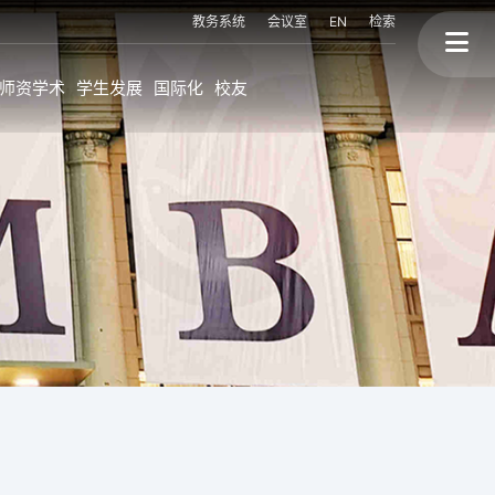
教务系统
会议室
EN
检索
师资学术
学生发展
国际化
校友
上大MBA的国际化
校友故事
程
海外持续进修学位
终身学习
海外交换生项目
校友会与校友活动
联盟高校海外访学
校友背景
国际讲座&论坛
三个捐赠
划