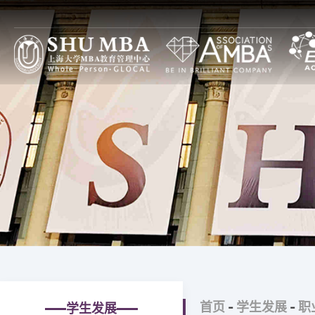
项目特色
上大MBA项目设计
焦点
上大MBA一览
全球本土（GL）项目
通知
上大MBA模式
全日制
论坛
SHUMBA教与学
非全日制
图片
主任寄语
全球中国（GC）项目
大事记
全日制
上大MBA新十年
非全日制
上大MBA第一个十年
高级管理人员培训
首页
-
学生发展
-
职
学生发展
治理构架