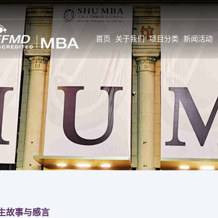
首页
关于我们
项目分类
新闻活动
新闻
SHU MBA 师资情况一
学生故事与感言
览
公告
学生全面发展旅
GL师资
活动
学生背景
校内全职师资
新闻
个人发展
企业实战专家
特约前沿师资
职业发展
校外企业导师
GC&GI师资
职业发展导师计
企业实战专家
职业调查
特约前沿师资
生故事与感言