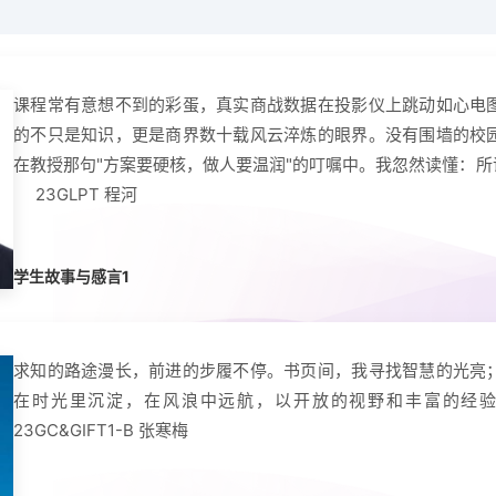
校内全职师资
个人发展与职业
全面发展大讲堂
案例库建设
知智融合大讲堂
学术简报
课程常有意想不到的彩蛋，真实商战数据在投影仪上跳动如心电
的不只是知识，更是商界数十载风云淬炼的眼界。没有围墙的校
在教授那句"方案要硬核，做人要温润"的叮嘱中。我忽然读懂：
23GLPT 程河
学生故事与感言1
求知的路途漫长，前进的步履不停。书页间，我寻找智慧的光亮
在时光里沉淀，在风浪中远航，以开放的视野和丰富的经
23GC&GIFT1-B 张寒梅