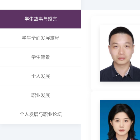
SHU MBA-X在线教育
组织架构
报名
委员会
学生故事与感言
申请与录取
成绩与奖状
学费和奖学金
国际成绩
学生全面发展旅程
常见问题
国内成绩
招生简章
卓越教学奖项
学生背景
ECO合作伙伴
上大MBA校企合作
个人发展
全球合作院校
全球合作组织与商业
职业发展
职能办公室介绍
招生与品牌办
个人发展与职业论坛
国际与企业关系/校友合
作与发展办
学生事务与支持办