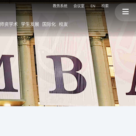
教务系统
会议室
EN
检索
师资学术
学生发展
国际化
校友
上大MBA的国际化
校友故事
程
海外持续进修学位
终身学习
海外交换生项目
校友会与校友活动
联盟高校海外访学
校友背景
国际讲座&论坛
三个捐赠
划