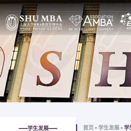
项目特色
上大MBA项目设计
焦点
上大MBA一览
全球本土（GL）项目
通知
上大MBA模式
全日制
论坛
SHUMBA教与学
非全日制
图片
主任寄语
全球中国（GC）项目
大事记
全日制
上大MBA新十年
非全日制
上大MBA第一个十年
高级管理人员培训
首页
-
学生发展
-
学
学生发展
治理构架