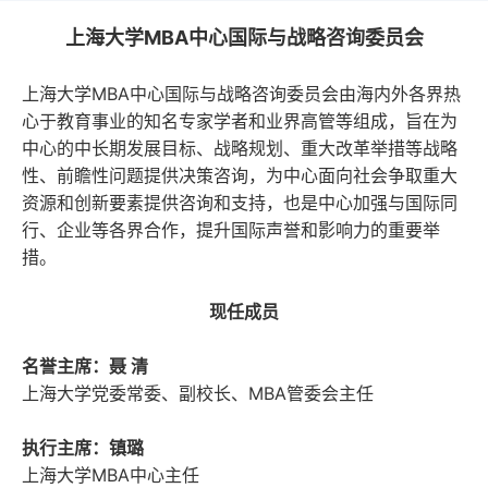
成绩与奖状
上海大学MBA中心国际与战略咨询委员会
国际化
ECO合作伙伴
上海大学MBA中心国际与战略咨询委员会由海内外各界热
职能办公室介绍
校友
心于教育事业的知名专家学者和业界高管等组成，旨在为
中心的中长期发展目标、战略规划、重大改革举措等战略
性、前瞻性问题提供决策咨询，为中心面向社会争取重大
教务系统
会议室
EN
资源和创新要素提供咨询和支持，也是中心加强与国际同
行、企业等各界合作，提升国际声誉和影响力的重要举
措。
现任成员
名誉主席：聂 清
上海大学党委常委、副校长、MBA管委会主任
执行主席：镇璐
上海大学MBA中心主任