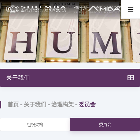
首页
关于我们
关于我们
项目分类
项目特色
新闻活动
首页
-
关于我们
-
治理构架
-
委员会
主任寄语
大事记
师资学术
组织架构
委员会
治理构架
学生发展