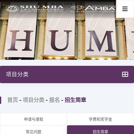
首页
关于我们
项目分类
项目分类
上大MBA项目设计
新闻活动
首页
-
项目分类
-
报名
-
招生简章
全球本土（GL）项目
全球中国（GC）项目
师资学术
申请与录取
学费和奖学金
高级管理人员培训
常见问题
招生简章
学生发展