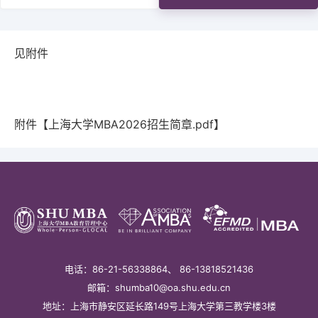
SHU MBA-X在线教育
国际化
报名
见附件
校友
教务系统
会议室
EN
附件【
上海大学MBA2026招生简章.pdf
】
电话：86-21-56338864、 86-13818521436
邮箱：shumba10@oa.shu.edu.cn
地址：上海市静安区延长路149号上海大学第三教学楼3楼