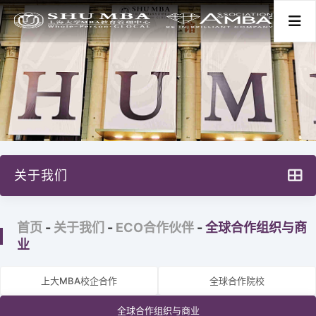
首页
关于我们
关于我们
项目分类
项目特色
首页
-
关于我们
-
ECO合作伙伴
-
全球合作组织与商
新闻活动
主任寄语
业
大事记
师资学术
上大MBA校企合作
全球合作院校
治理构架
全球合作组织与商业
学生发展