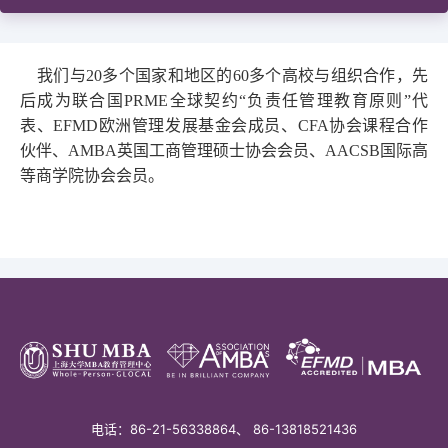
成绩与奖状
国际化
ECO合作伙伴
我们与20多
个国家和地区的
60
多个高校
与组织合作，先
职能办公室介绍
后成为联合国
PRME
全球
契约
“负责任管理教育原则”代
校友
表
、
EFMD
欧洲管理发展基金会成员、
CFA协会
课程合作
伙伴
、
AMBA
英国工商管理硕士协
会会员、
AACSB
国际高
教务系统
会议室
EN
等商学院协会会员。
电话：86-21-56338864、 86-13818521436