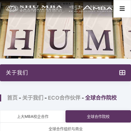
首页
关于我们
关于我们
项目分类
项目特色
新闻活动
首页
-
关于我们
-
ECO合作伙伴
-
全球合作院校
主任寄语
大事记
师资学术
上大MBA校企合作
全球合作院校
治理构架
全球合作组织与商业
学生发展