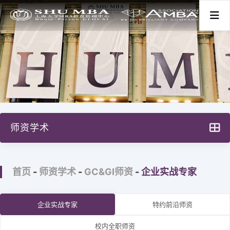
首页
关于我们
师资学术
项目分类
SHU MBA 师资情况一览
新闻活动
首页
-
师资学术
-
GC&GI师资
-
企业实战专家
GL师资
GC&GI师资
师资学术
企业实战专家
特约前沿师资
案例库建设
校内全职师资
学生发展