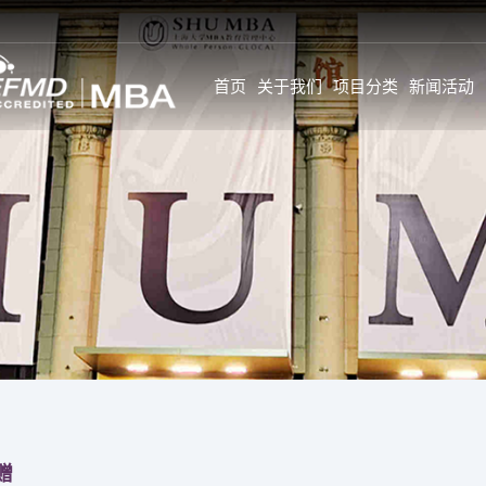
首页
关于我们
项目分类
新闻活动
新闻
SHU MBA 师资情况一
学生故事与感言
览
公告
学生全面发展旅
GL师资
活动
学生背景
校内全职师资
新闻
个人发展
企业实战专家
特约前沿师资
职业发展
校外企业导师
GC&GI师资
职业发展导师计
企业实战专家
职业调查
特约前沿师资
赠