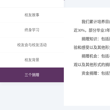
SHU MBA-X在线教育
组织架构
报名
委员会
校友故事
申请与录取
我们
累计培养
目
成绩与奖状
学费和奖学金
国际成绩
终身学习
近
30%
，部分
毕业3
常见问题
国内成绩
招生简章
捐赠知识：包括担任
卓越教学奖项
校友会与校友活动
验和感受以及其他形
ECO合作伙伴
捐赠机会：包括本
上大MBA校企合作
校友背景
观以及其他形式的捐
全球合作院校
资金捐赠：包括赞
全球合作组织与商业
三个捐赠
职能办公室介绍
招生与品牌办
国际与企业关系/校友合
作与发展办
学生事务与支持办