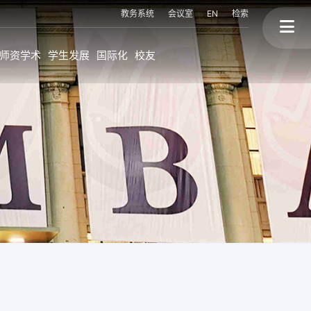
教务系统
会议室
EN
检索
师资学术
学生发展
国际化
校友
上大MBA的国际化
校友故事
程
海外持续进修学位
终身学习
海外交换生项目
校友会与校友活动
联盟高校海外访学
校友背景
国际讲座&论坛
三个捐赠
划