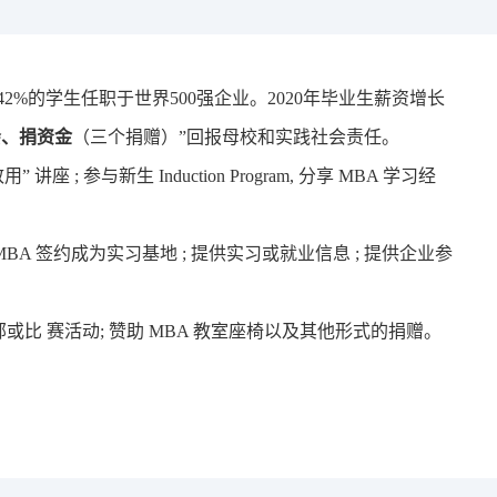
论坛
42%的学生任职于世界500
强
企业
。
2020
年毕业生薪资增长
会、捐资金
（三个捐赠）
”
回报母校
和
实践
社会责任。
参与新生 Induction Program, 分享 MBA 学习经
 签约成为实习基地 ; 提供实习或就业信息 ; 提供企业参
部或比 赛活动; 赞助 MBA 教室座椅以及其他形式的捐赠。