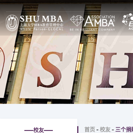
项目特色
上大MBA项目设计
焦点
上大MBA一览
全球本土（GL）项目
通知
上大MBA模式
全日制
论坛
SHUMBA教与学
非全日制
图片
主任寄语
全球中国（GC）项目
大事记
全日制
上大MBA新十年
非全日制
上大MBA第一个十年
高级管理人员培训
首页
-
校友
-
三个捐
校友
治理构架