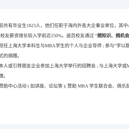
校内全职师资
个人发展与职业
全面发展大讲堂
案例库建设
知智融合大讲堂
学术简报
前共有毕业生1823人，他们
任职于
海内外各大企事业单位
，其中
年校友薪资增长较入学前近
250%
。
逾百校友通过
“
捐知识、捐机
上海大学本科生与MBA学生的个人与企业导师 ; 参与“学以致用” 讲座 ; 
式的捐赠。
人或引荐朋友企业参加上海大学举行的招聘会 ; 与上海大学或MBA
赠。
助中心活动 ( 如讲座、论坛等 ); 赞助 MBA 学生联合会、俱乐