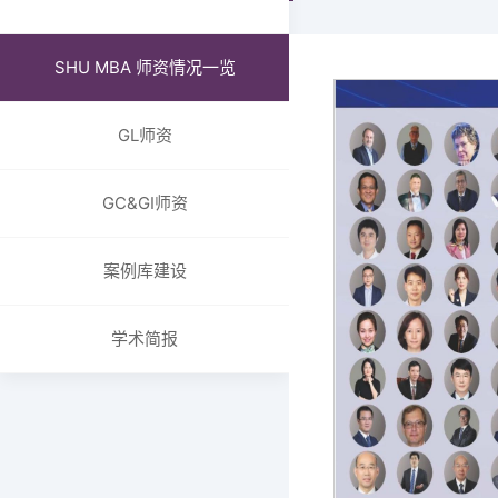
SHU MBA-X在线教育
组织架构
报名
委员会
SHU MBA 师资情况一览
申请与录取
成绩与奖状
学费和奖学金
国际成绩
GL师资
常见问题
国内成绩
招生简章
卓越教学奖项
GC&GI师资
ECO合作伙伴
上大MBA校企合作
案例库建设
全球合作院校
全球合作组织与商业
学术简报
职能办公室介绍
招生与品牌办
国际与企业关系/校友合
作与发展办
学生事务与支持办