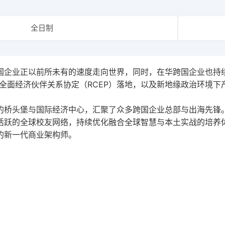
校内全职师资
个人发展与职业
全面发展大讲堂
案例库建设
全日制
知智融合大讲堂
学术简报
国企业正以前所未有的速度走向世界，同时，在华跨国企业也持
域全面经济伙伴关系协定（
RCEP
）落地，以及新地缘政治环境下
的桥头堡与国际经济中心，汇聚了众多跨国企业总部与出海先锋
活跃的全球校友网络，持续优化融合全球智慧与本土实战的培养
的新一代商业架构师。