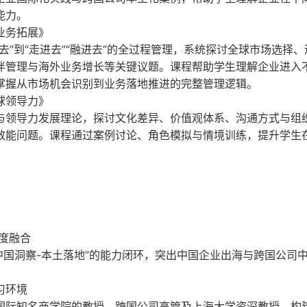
能力。
业务拓展》
去
”
到
“
走进去
”“
融进去
”
的全过程管理，系统探讨全球市场选择、
伴管理与海外业务增长等关键议题。课程帮助学生理解企业进入
掌握从市场机会识别到业务落地推进的完整管理逻辑。
球领导力》
与领导力发展理论，探讨文化差异、价值观体系、沟通方式与组
效能问题。课程通过案例讨论、角色模拟与情境训练，提升学生
度融合
中国洞察
-
本土落地”的能力闭环，突出中国企业出海与跨国公司
习环境
国际知名商学院的教授、跨国公司高管及上海大学资深教授，构