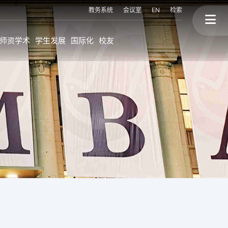
教务系统
会议室
EN
检索
师资学术
学生发展
国际化
校友
上大MBA的国际化
校友故事
程
海外持续进修学位
终身学习
海外交换生项目
校友会与校友活动
联盟高校海外访学
校友背景
国际讲座&论坛
三个捐赠
划