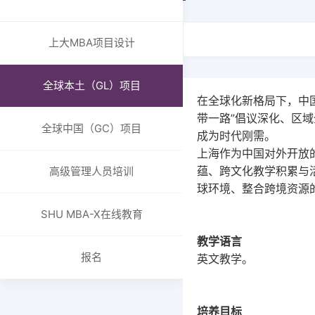
SHU MBA-X在线教育
组织架构
报名
委员会
上大MBA项目设计
申请与录取
成绩与奖状
学费和奖学金
国际成绩
全球本土（GL）项目
常见问题
在全球化新格局下，中
国内成绩
招生简章
带一路”倡议深化、区
卓越教学奖项
全球中国（GC）项目
成为时代刚需。
ECO合作伙伴
上海作为中国对外开放
上大MBA校企合作
蕴、跨文化教学积累与
高级管理人员培训
球环境、整合跨境资源
全球合作院校
全球合作组织与商业
SHU MBA-X在线教育
职能办公室介绍
教学语言
招生与品牌办
报名
英文教学。
国际与企业关系/校友合
作与发展办
学生事务与支持办
培养目标