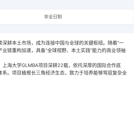
论坛
非全日制
续深耕本土市场，成为连接中国与全球的关键枢纽。随着“一
产业链重构加速，具备“全球视野、本土实践”能力的商业领袖
。上海大学
GLMBA
项目深耕
22
载，依托深厚的国际合作底
体系。项目植根长三角经济生态，致力于培养能够驾驭复杂全