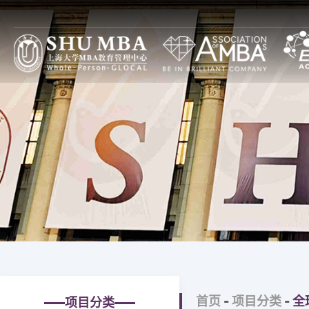
项目特色
上大MBA项目设计
焦点
上大MBA一览
全球本土（GL）项目
通知
上大MBA模式
全日制
论坛
SHUMBA教与学
非全日制
图片
主任寄语
全球中国（GC）项目
大事记
全日制
上大MBA新十年
非全日制
上大MBA第一个十年
高级管理人员培训
首页
-
项目分类
-
全
项目分类
治理构架