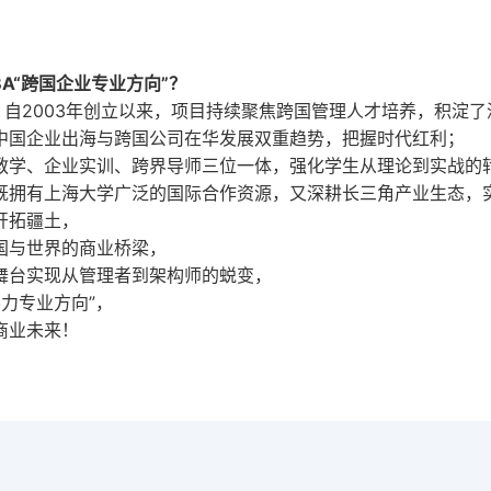
A“跨国企业专业方向”？
：自
2003
年创立以来，项目持续聚焦跨国管理人才培养，积淀了
中国企业出海与跨国公司在华发展双重趋势，把握时代红利；
教学、企业实训、跨界导师三位一体，强化学生从理论到实战的
既拥有上海大学广泛的国际合作资源，又深耕长三角产业生态，实
开拓疆土，
国与世界的商业桥梁，
舞台实现从管理者到架构师的蜕变，
导力专业方向”，
商业未来！