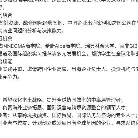
野。
例结合
案例资源，融合国际经典案例、中国企业出海案例和跨国公司在
实商业问题的分析与决策能力。
习机会
法国
NEOMA
商学院、希腊
Alba
商学院、瑞典林奈大学、南非
GIB
通道及国际组织实习推荐等多元发展机会，帮助学生在全球化职
合赋能
业实践并重，邀请跨国企业高管、出海企业负责人、投资机构与
业竞争力。
：希望深化本土战略、提升全球协同效率的中高层管理者；
：负责海外业务拓展、国际运营与跨境资源整合的领军人才；
业者：从事跨境投融资、国际贸易、国际法务与咨询的专业人士
创业者与校友：计划创立或发展具有全球基因的企业，寻求系统