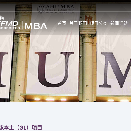
首页
关于我们
项目分类
新闻活动
新闻
SHU MBA 师资情况一
学生故事与感言
览
公告
学生全面发展旅
GL师资
活动
学生背景
校内全职师资
新闻
个人发展
企业实战专家
特约前沿师资
职业发展
校外企业导师
GC&GI师资
职业发展导师计
企业实战专家
职业调查
特约前沿师资
球本土（GL）项目