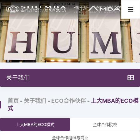
首页
关于我们
关于我们
项目分类
项目特色
首页
-
关于我们
-
ECO合作伙伴
-
上大MBA的ECO模
新闻活动
主任寄语
式
大事记
师资学术
上大MBA的ECO模式
全球合作院校
治理构架
全球合作组织与商业
学生发展