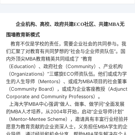
成绩与奖状
国际化
ECO合作伙伴
企业机构、高校、政府共建
ECO
社区、共建
MBA
无
职能办公室介绍
校友
围墙教育新模式
教育不仅是学校的责任，需要企业社会的共同参与。我
教务系统
会议室
EN
们汇聚了对教育有共同梦想的“社会与企业师资队伍”。国
内外顶尖MBA教育精英共同组成了 “教育
（Education）、政府社会（Community）、产业机构
（Organizations）”三螺旋ECO师资队伍。他们或成为学
生的人生导师（Mentors）、或成为MBA项目的社会董事
（Community Board），或成为企业客座教授（Adjunct
Corporate and Community Professors）。
上海大学MBA中心强调“做人、做事、做学问”全面发展
的MBA人才培养，从2004年开始，启动“企业导师计划”
（Mentor-Mentee Scheme），邀请具有丰富行业经验并
愿意为教育贡献的企业资深人士，义务担任MBA学生的企
业导师，通过经验和机会分享，帮助MBA学生解决在个人