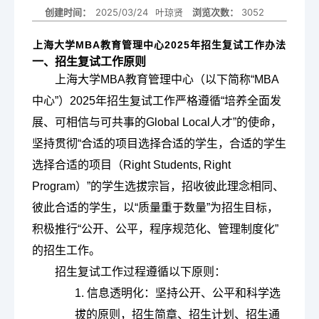
创建时间：
2025/03/24
叶琼贤
3052
浏览次数：
国际化
上海大学MBA教育管理中心2025年招生复试工作办法
一、招生复试工作原则
校友
上海大学MBA教育管理中心（以下简称“MBA
中心”）2025年招生复试工作严格遵循“培养全面发
教务系统
会议室
EN
展、可相信与可共事的Global Local人才”的使命，
坚持贯彻“合适的项目选择合适的学生，合适的学生
选择合适的项目（Right Students, Right
Program）”的学生选拔宗旨，招收彼此理念相同、
彼此合适的学生，以“质量重于数量”为招生目标，
积极推行“公开、公平，程序规范化、管理制度化”
的招生工作。
招生复试工作过程遵循以下原则：
1. 信息透明化：坚持公开、公平和科学选
拔的原则，招生简章、招生计划、招生通