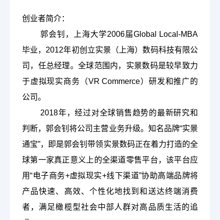
创业者简介：
国际化
郭会钊，上海大学
2006届Global Local-MBA
毕业，
2012
年初创立
实景（上海）数码科技有限公
校友
司，任总经理。全球范围内，实景数码是较早致力
于虚拟现实商务（
VR Commerce）研发和推广的
教务系统
会议室
EN
公司。
2018
年，经过对全球销售趋势的最新研究和
判断，郭会钊将公司主营业务升级。知名品牌
“实景
通宝”，即是郭会钊带领实景数码正在着力打造的全
球第一家真正意义上的全渠道零售平台，该平台应
用“电子商务+虚拟现实+线下渠道”协助高端品牌将
产品快速、高效、个性化地找到和送达终端消费
者，满足橄榄型社会中部人群对高品质生活的追