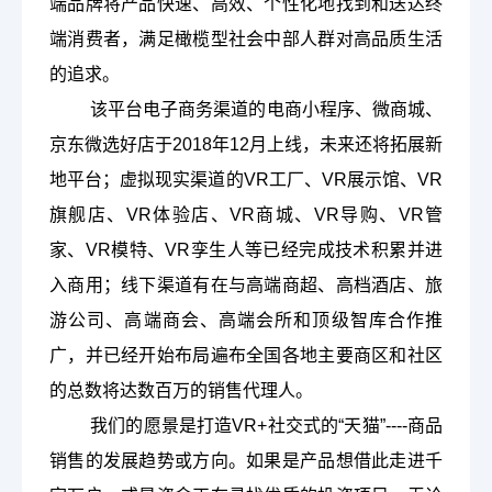
端品牌将产品快速、高效、个性化地找到和送达终
端消费者，满足橄榄型社会中部人群对高品质生活
的追求。
该平台电子商务渠道的电商小程序、微商城、
京东微选好店于
2018年12月上线，未来还将拓展新
地平台；虚拟现实渠道的VR工厂、VR展示馆、VR
旗舰店、VR体验店、VR商城、VR导购、VR管
家、VR模特、VR孪生人等已经完成技术积累并进
入商用；线下渠道有在与高端商超、高档酒店、旅
游公司、高端商会、高端会所和顶级智库合作推
广，并已经开始布局遍布全国各地主要商区和社区
的总数将达数百万的销售代理人。
我们的愿景是打造
VR+社交式的“天猫”----商品
销售的发展趋势或方向。如果是产品想借此走进千