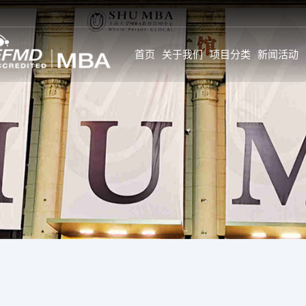
首页
关于我们
项目分类
新闻活动
新闻
SHU MBA 师资情况一
学生故事与感言
览
公告
学生全面发展旅
GL师资
活动
学生背景
校内全职师资
新闻
个人发展
企业实战专家
特约前沿师资
职业发展
校外企业导师
GC&GI师资
职业发展导师计
企业实战专家
职业调查
特约前沿师资