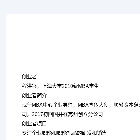
SHU MBA-X在线教育
组织架构
报名
委员会
申请与录取
成绩与奖状
学费和奖学金
国际成绩
常见问题
国内成绩
招生简章
卓越教学奖项
ECO合作伙伴
上大MBA校企合作
创业
者
全球合作院校
程洪兴，上海大学2010级MBA学生
全球合作组织与商业
创业
者
简
介
职能办公室介绍
现任MBA中心企业导师，MBA宣传大使，順融资本
招生与品牌办
司，2017初回国并在苏州创立分公司
国际与企业关系/校友合
创业
者
项
目
作与发展办
专注企业职能和职能礼品的研发和销售
学生事务与支持办