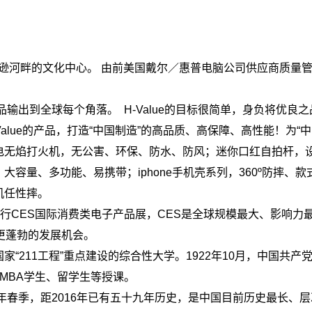
纽约哈德逊河畔的文化中心。 由前美国戴尔／惠普电脑公司供应商质
将优质中国产品输出到全球每个角落。 H-Value的目标很简单，身
lue的产品，打造“中国制造”的高品质、高保障、高性能！为“中
。USB充电无焰打火机，无公害、环保、防水、防风；迷你口红自拍
容量、多功能、易携带；iphone手机壳系列，360º防摔
机任性摔。
斯举行CES国际消费类电子产品展，CES是全球规模最大、影响力最
e有更蓬勃的发展机会。
海市属、国家“211工程”重点建设的综合性大学。1922年10月，中国
学MBA学生、留学生等授课。
7年春季，距2016年已有五十九年历史，是中国目前历史最长、