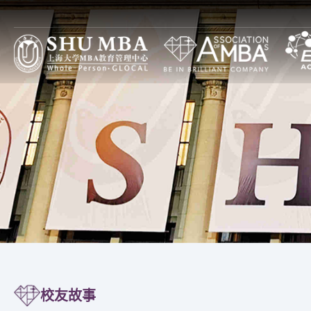
项目特色
上大MBA项目设计
焦点
上大MBA一览
全球本土（GL）项目
通知
上大MBA模式
全日制
论坛
SHUMBA教与学
非全日制
图片
主任寄语
全球中国（GC）项目
大事记
全日制
上大MBA新十年
非全日制
上大MBA第一个十年
高级管理人员培训
校友故事
治理构架