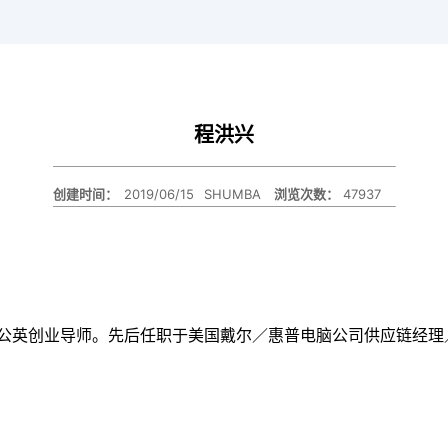
校内全职师资
个人发展与职业
全面发展大讲堂
案例库建设
知智融合大讲堂
学术简报
程洪兴
创建时间：
2019/06/15
SHUMBA
47937
浏览次数：
蒲公英创业导师。先后任职于美国戴尔／惠普电脑公司供应链经理