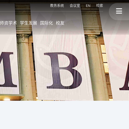
教务系统
会议室
EN
检索
师资学术
学生发展
国际化
校友
上大MBA的国际化
校友故事
程
海外持续进修学位
终身学习
海外交换生项目
校友会与校友活动
联盟高校海外访学
校友背景
国际讲座&论坛
三个捐赠
划