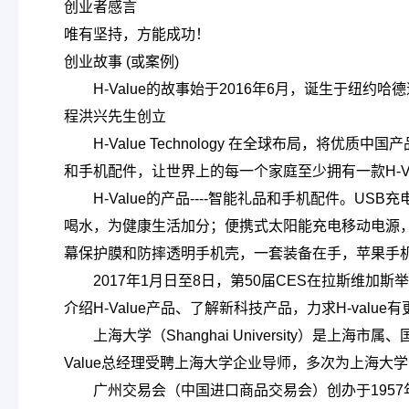
创业
者感言
学术与研究发展办
唯有坚持，方能成功！
综合办
创业
故事
(
或案例
)
H-Value的故事始于2016年6月，诞生于
程洪兴先生创立
H-Value Technology 在全球布局，
和手机配件，让世界上的每一个家庭至少拥有一款H-Va
H-Value的产品----智能礼品和手机配件
喝水，为健康生活加分；便携式太阳能充电移动电源，大
幕保护膜和防摔透明手机壳，一套装备在手，苹果手
2017年1月日至8日，第50届CES在拉斯维加
介绍H-Value产品、了解新科技产品，力求H-valu
上海大学（Shanghai University）是上
Value总经理受聘上海大学企业导师，多次为上海大
广州交易会（中国进口商品交易会）创办于195