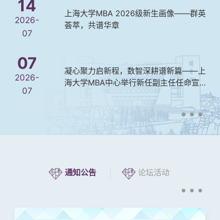
14
上海大学MBA 2026级新生画像——群英
2026-
荟萃，共谱华章
07
07
凝心聚力启新程，数智深耕谱新篇——上
2026-
海大学MBA中心举行新任副主任任命宣布
07
会‌
•••
•••
•••
•••
•••
|
通知公告
论坛活动
•••